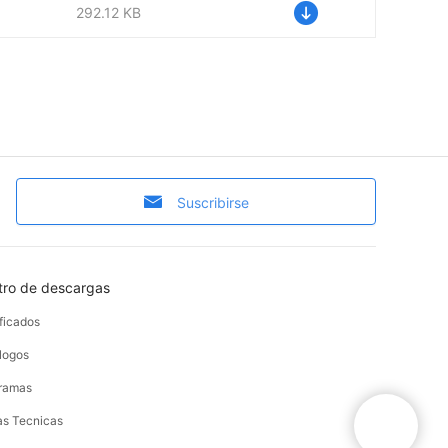
292.12 KB
Suscribirse
tro de descargas
ificados
logos
ramas
as Tecnicas