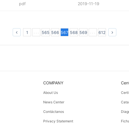
pdf
2019-11-19
1
565
566
567
568
569
612
COMPANY
Cen
About Us
Cert
News Center
Cata
Contáctanos
Diag
Privacy Statement
Fich