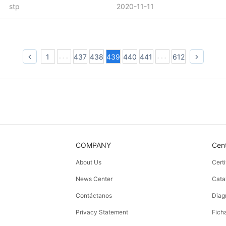
stp
2020-11-11
1
437
438
439
440
441
612
COMPANY
Cen
About Us
Cert
News Center
Cata
Contáctanos
Diag
Privacy Statement
Fich