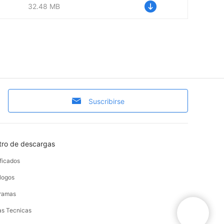
32.48 MB
Suscribirse
tro de descargas
ificados
logos
ramas
as Tecnicas