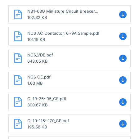
NB1-63G Miniature Circuit Breaker
Sample.pdf
102.32 KB
NC6 AC Contactor, 6~9A Sample.pdf
101.19 KB
NC6_VDE.pdf
643.05 KB
NC6 CE.pdf
1.03 MB
CJ19-25~95_CE.pdf
300.67 KB
CJ19-115~170_CE.pdf
195.58 KB