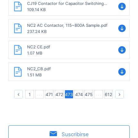
CJ19 Contactor for Capacitor Switching
Sample.pdf
109.14 KB
NC2 AC Contactor, 115~800A Sample.pdf
237.24 KB
NC2 CE.pdf
1.07 MB
NC2_CB.pdf
1.51 MB
1
471
472
473
474
475
612
Suscribirse