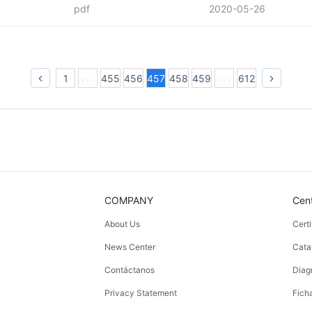
pdf
2020-05-26
1
455
456
457
458
459
612
COMPANY
Cen
About Us
Cert
News Center
Cata
Contáctanos
Diag
Privacy Statement
Fich