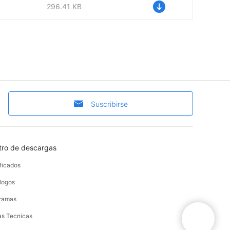
296.41 KB
Suscribirse
tro de descargas
ificados
logos
ramas
as Tecnicas