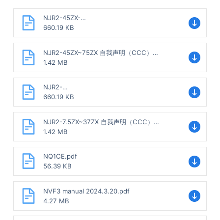
NJR2-45ZX-
75ZX_CQC2011010304459390_20201026.pdf.
660.19 KB
crdownload
NJR2-45ZX~75ZX 自我声明（CCC）
2020980304000972_202009.pdf.crdownload
1.42 MB
NJR2-
7.5ZX~37ZX_CQC2011010304459389_202110
660.19 KB
26.pdf.crdownload
NJR2-7.5ZX~37ZX 自我声明（CCC）
2020980304000971_202009.pdf.crdownload
1.42 MB
NQ1CE.pdf
56.39 KB
NVF3 manual 2024.3.20.pdf
4.27 MB