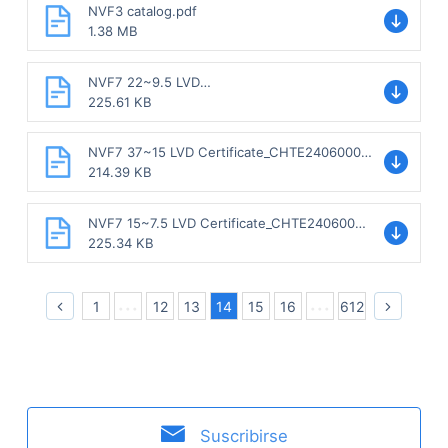
NVF3 catalog.pdf
1.38 MB
NVF7 22~9.5 LVD
Certificate_CHTE24060007
225.61 KB
SHT2402038317E_20240626.pdf
NVF7 37~15 LVD Certificate_CHTE24060009
SHT2402038319E_20240626.pdf
214.39 KB
NVF7 15~7.5 LVD Certificate_CHTE24060005
SHT2402038315E_20240626.pdf
225.34 KB
1
12
13
14
15
16
612
Suscribirse