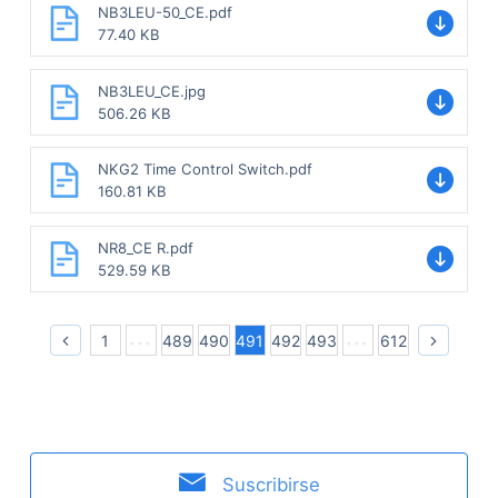
NB3LEU-50_CE.pdf
77.40 KB
NB3LEU_CE.jpg
506.26 KB
NKG2 Time Control Switch.pdf
160.81 KB
NR8_CE R.pdf
529.59 KB
1
489
490
491
492
493
612
Suscribirse