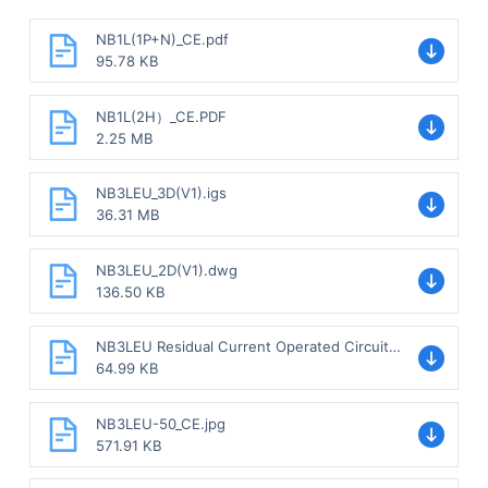
NB1L(1P+N)_CE.pdf
95.78 KB
NB1L(2H）_CE.PDF
2.25 MB
NB3LEU_3D(V1).igs
36.31 MB
NB3LEU_2D(V1).dwg
136.50 KB
NB3LEU Residual Current Operated Circuit
Breaker with Over-current
64.99 KB
Protection(Electronic) Sample.pdf
NB3LEU-50_CE.jpg
571.91 KB