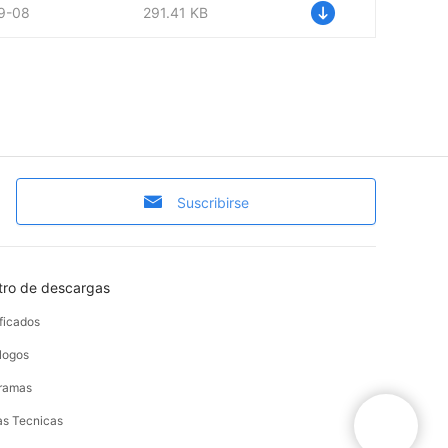
9-08
291.41 KB
Suscribirse
tro de descargas
ificados
logos
ramas
as Tecnicas