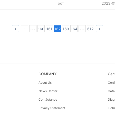
pdf
2023-0
1
160
161
162
163
164
612
COMPANY
Cen
About Us
Cert
News Center
Cata
Contáctanos
Diag
Privacy Statement
Fich