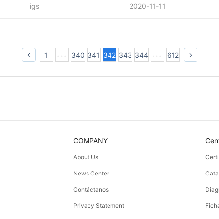
igs
2020-11-11
1
340
341
342
343
344
612
COMPANY
Cen
About Us
Cert
News Center
Cata
Contáctanos
Diag
Privacy Statement
Fich