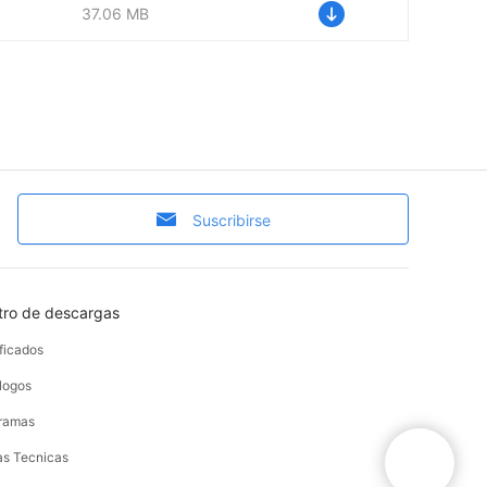
37.06 MB
Suscribirse
tro de descargas
ificados
logos
ramas
as Tecnicas