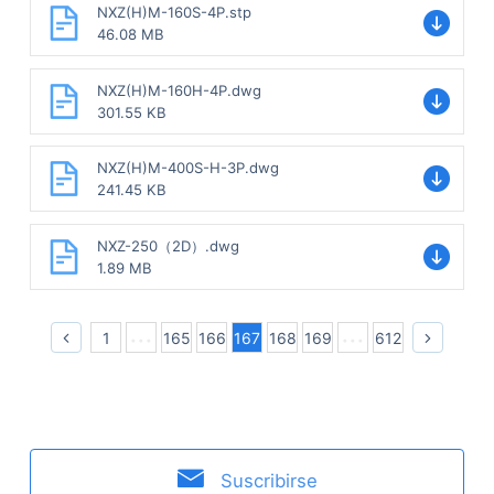
NXZ(H)M-160S-4P.stp
46.08 MB
NXZ(H)M-160H-4P.dwg
301.55 KB
NXZ(H)M-400S-H-3P.dwg
241.45 KB
NXZ-250（2D）.dwg
1.89 MB
1
165
166
167
168
169
612
Suscribirse